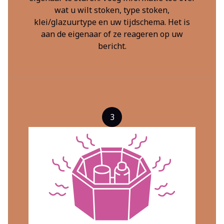
wat u wilt stoken, type stoken,
klei/glazuurtype en uw tijdschema. Het is
aan de eigenaar of ze reageren op uw
bericht.
3