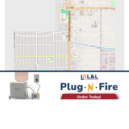
©
OpenStreetMap
contributors