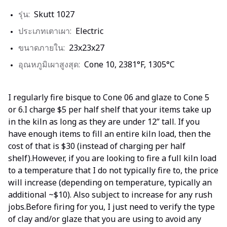
รุ่น:
Skutt 1027
ประเภทเตาเผา:
Electric
ขนาดภายใน:
23x23x27
อุณหภูมิเผาสูงสุด:
Cone 10, 2381°F, 1305°C
I regularly fire bisque to Cone 06 and glaze to Cone 5
or 6.I charge $5 per half shelf that your items take up
in the kiln as long as they are under 12” tall. If you
have enough items to fill an entire kiln load, then the
cost of that is $30 (instead of charging per half
shelf).However, if you are looking to fire a full kiln load
to a temperature that I do not typically fire to, the price
will increase (depending on temperature, typically an
additional ~$10). Also subject to increase for any rush
jobs.Before firing for you, I just need to verify the type
of clay and/or glaze that you are using to avoid any