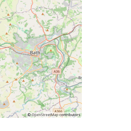
©
OpenStreetMap
contributors