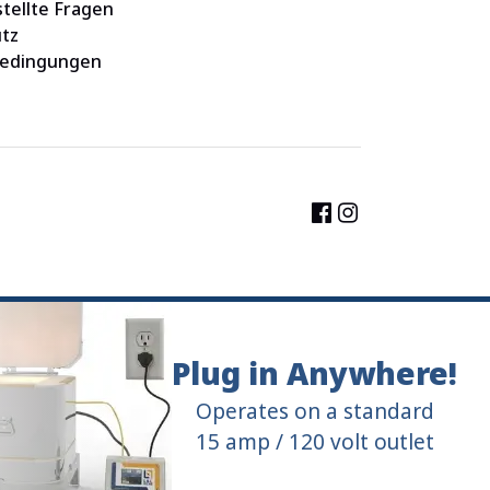
tellte Fragen
tz
Bedingungen
Plug in Anywhere!
Plug in Anywhere!
Operates on a standard
Operates on a standard
15 amp / 120 volt outlet
15 amp / 120 volt outlet